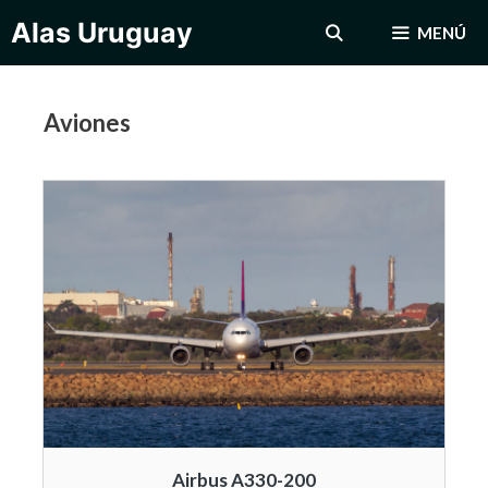
Saltar
Alas Uruguay
MENÚ
al
contenido
Aviones
Airbus A330-200