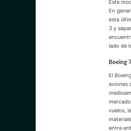
Este mod
En genera
esta últ
3 y separ
encuentra
lado de l
Boeing 
El Boein
aviones d
medioamb
mercados
vuelos, l
material
entre en