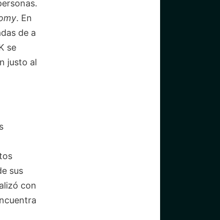
personas.
omy
. En
adas de a
K se
n justo al
s
tos
de sus
alizó con
encuentra