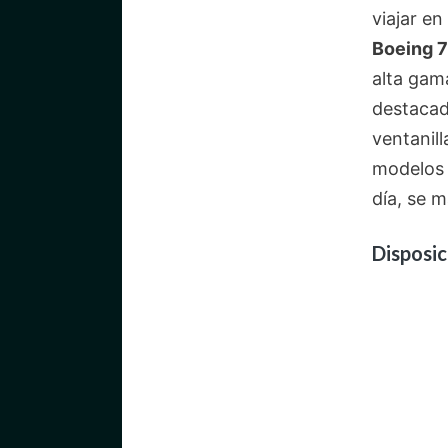
viajar e
Boeing 
alta gam
destacad
ventanil
modelos d
día, se 
Disposic