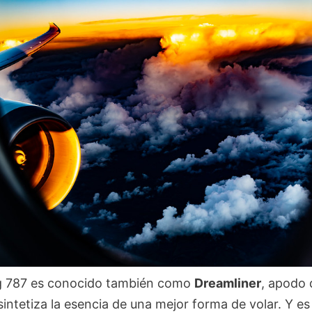
g 787 es conocido también como
Dreamliner
, apodo 
intetiza la esencia de una mejor forma de volar. Y es