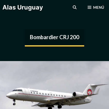
Saltar
Alas Uruguay
MENÚ
al
contenido
Bombardier CRJ 200